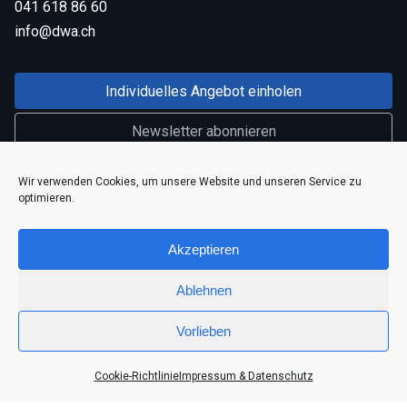
041 618 86 60
info@dwa.ch
Individuelles Angebot einholen
Newsletter abonnieren
Linkedin
Wir verwenden Cookies, um unsere Website und unseren Service zu
optimieren.
E-Mail
Akzeptieren
Cookie-Richtlinie (EU)
Ablehnen
Vorlieben
DWA Dynamic Web Applications AG -
Impressum & Datenschutz
|
Cookie-Richtlinie
Impressum & Datenschutz
AGB
|
Datenschutzerklärung